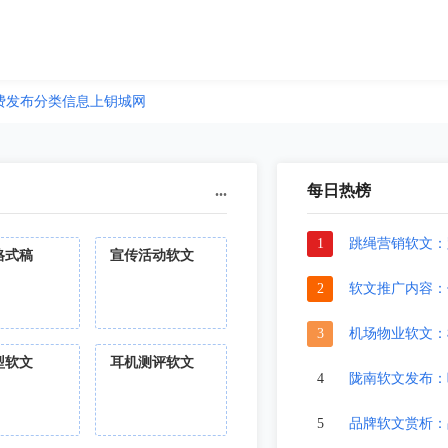
费发布分类信息上钥城网
...
每日热榜
1
跳绳营销软文：
格式稿
宣传活动软文
2
软文推广内容：
3
机场物业软文：
型软文
耳机测评软文
4
陇南软文发布：
5
品牌软文赏析：